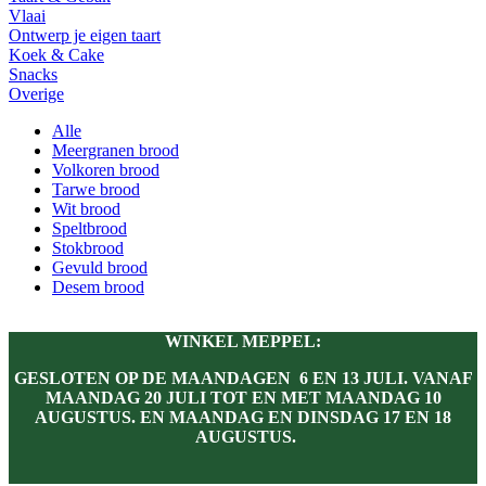
Vlaai
Ontwerp je eigen taart
Koek & Cake
Snacks
Overige
Alle
Meergranen brood
Volkoren brood
Tarwe brood
Wit brood
Speltbrood
Stokbrood
Gevuld brood
Desem brood
WINKEL MEPPEL:
GESLOTEN OP DE MAANDAGEN 6 EN 13 JULI. VANAF
MAANDAG 20 JULI TOT EN MET MAANDAG 10
AUGUSTUS. EN MAANDAG EN DINSDAG 17 EN 18
AUGUSTUS.