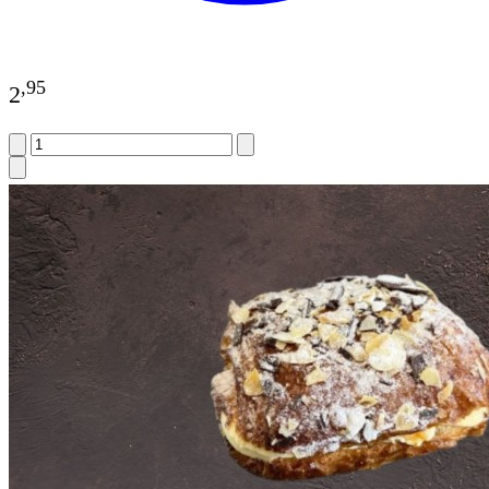
,
95
2