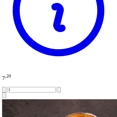
,
20
7