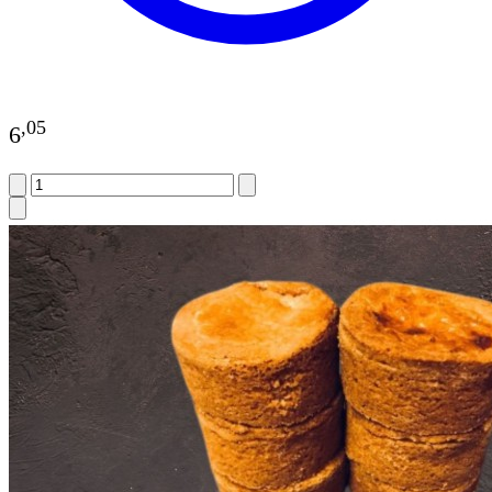
,
05
6