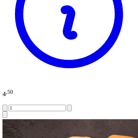
,
50
4