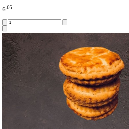
,
05
6