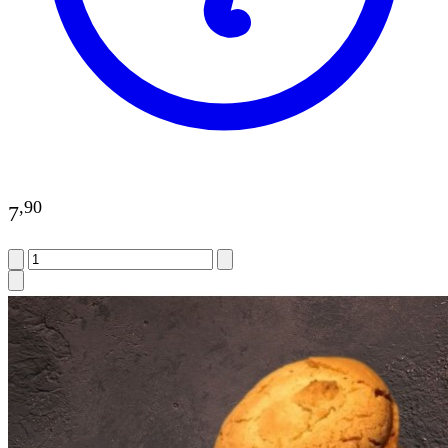
,
90
7