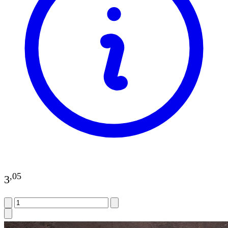
,
05
3