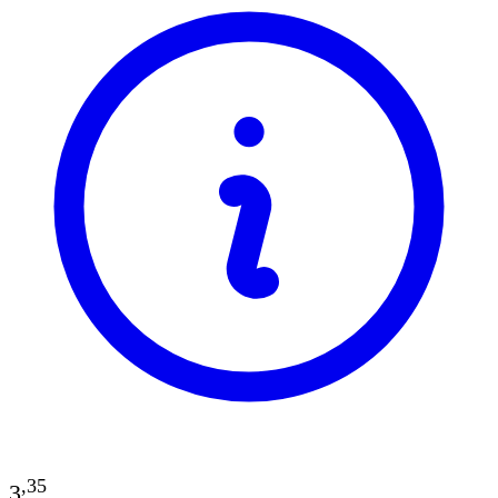
,
35
3