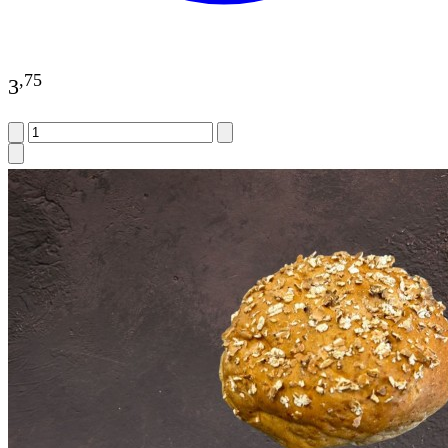
,
75
3