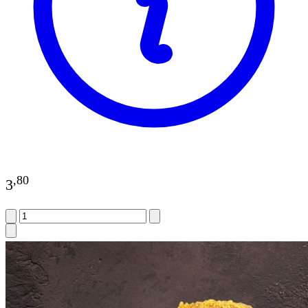
,
80
3