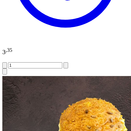
,
35
3