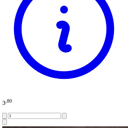
,
80
3